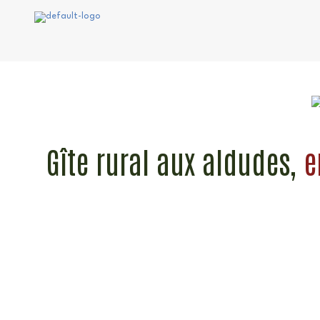
Aller
au
contenu
Gîte rural aux aldudes,
e